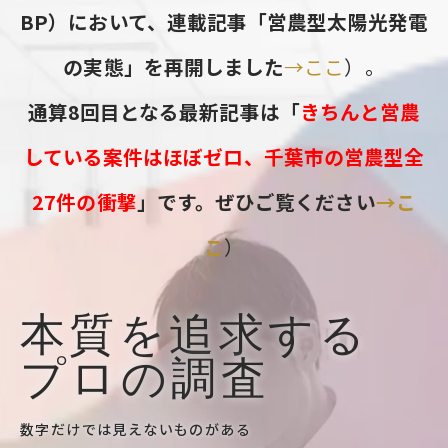
BP）において、連載記事「営農型太陽光発電
の実態」を再開しました
→ここ
）。
通算8回目となる最新記事は「
きちんと営農
している案件はほぼゼロ、千葉市の営農型全
27件の衝撃
」です。ぜひご覧ください
→こ
こ
）
本質を追求する
プロの調査
数字だけでは見えないものがある