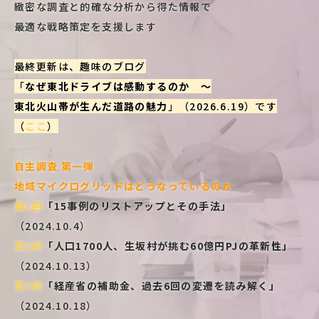
緻密な調査と的確な分析から得た情報で
最適な戦略策定を支援します
最終更新は、趣味のブログ
「
なぜ東北ドライブは感動するのか ～
東北火山帯が生んだ道路の魅力
」（2026.6.19）です
（
ここ
）
自主調査 第一弾
地域マイクログリッドはどうなっているのか
第1回
「15事例のリストアップとその手法」
（2024.10.4）
第2回
「人口1700人、生坂村が挑む60億円PJの革新性」
（2024.10.13）
第3回
「経産省の補助金、過去6回の変遷を読み解く」
（2024.10.18）