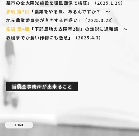
某市の全太陽光施設を衛星画像で検証」
（
2025.1.29
）
影編 第3回
「農業をやる気、あるんですか？ ～
地元農業委員会が直面する戸惑い」
（
2025.3.28
）
影編 第4回
「下部農地の支障率2割」の定説に違和感 ～
収穫までが長い作物にも懸念」（2025.4.3）
当調査事務所が出来ること
HOME