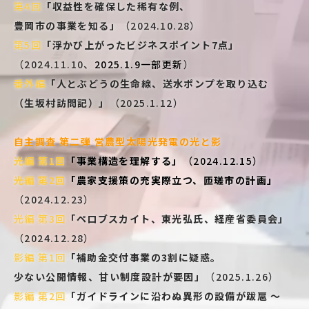
第4回
「収益性を確保した稀有な例、
豊岡市の事業を知る」
（2024.10.28）
第5回
「浮かび上がったビジネスポイント7点」
（2024.11.10、
2025.1.9一部更新
）
番外編
「人とぶどうの生命線、送水ポンプを取り込む
（生坂村訪問記）」
（
2025.1.12
）
自主調査 第二弾 営農型太陽光発電の光と影
光編 第1回
「事業構造を理解する」
（2024.12.15）
光編 第2回
「農家支援策の充実際立つ、匝瑳市の計画」
（2024.12.23）
光編 第3回
「ペロブスカイト、東光弘氏、経産省委員会」
（2024.12.28）
影編 第1回
「補助金交付事業の3割に疑惑。
少ない公開情報、甘い制度設計が要因」
（
2025.1.26
）
影編 第2回
「ガイドラインに沿わぬ異形の設備が跋扈 ～