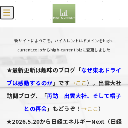
新サイトにようこそ。ハイカレントはドメインをhigh-
current.co.jpからhigh-current.bizに変更しました
★最新更新は趣味のブログ「
なぜ東北ドライ
ブは感動するのか
」です
→ここ
）
。出雲大社
訪問ブログ、「
再訪 出雲大社、そして帽子
との再会
」もどうぞ！
→ここ
）
★2026.5.20から日経エネルギーNext（日経